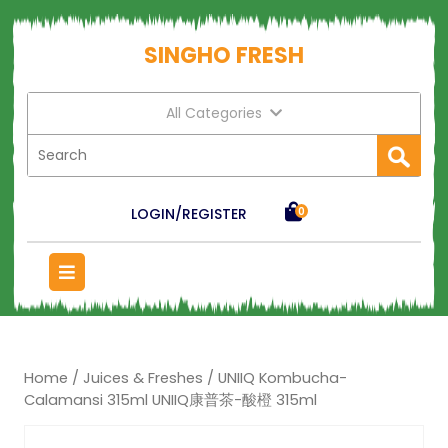
SINGHO FRESH
All Categories
LOGIN/REGISTER
0
Home
/
Juices & Freshes
/ UNIIQ Kombucha-
Calamansi 315ml UNIIQ康普茶-酸橙 315ml