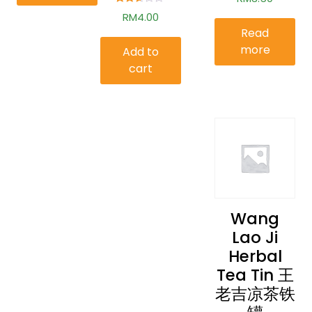
2.54
out of
Rated
RM
4.00
5
2.50
out of
Read
5
more
Add to
cart
Wang
Lao Ji
Herbal
Tea Tin 王
老吉凉茶铁