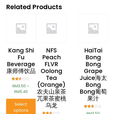
Related Products
Kang Shi
NFS
HaiTai
Fu
Peach
Bong
Beverage
FLVR
Bong
康师傅饮品
Oolong
Grape
Tea
Juice海太
(Orange)
Bong
Rated
RM
3.50
–
2.45
农夫山泉茶
Bong葡萄
out of
RM
5.40
5
兀果茶蜜桃
果汁
乌龙
Select
options
Rated
RM
3.50