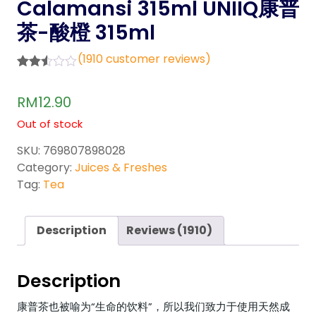
Calamansi 315ml UNIIQ康普
茶-酸橙 315ml
(
1910
customer reviews)
Rated
1360
2.51
RM
12.90
out of
5
Out of stock
base
d on
cust
SKU:
769807898028
omer
Category:
Juices & Freshes
rating
s
Tag:
Tea
Description
Reviews (1910)
Description
康普茶也被喻为“生命的饮料”，所以我们致力于使用天然成