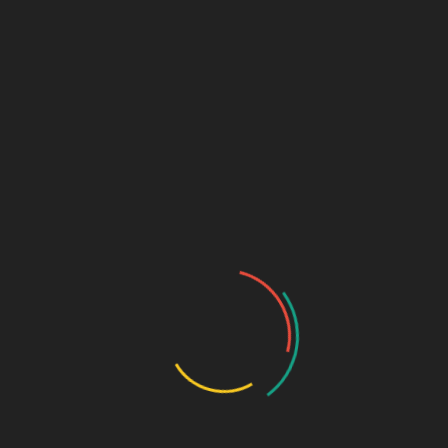
Add to cart
SKU:
N/A
Category:
Uncategorized
tion
子